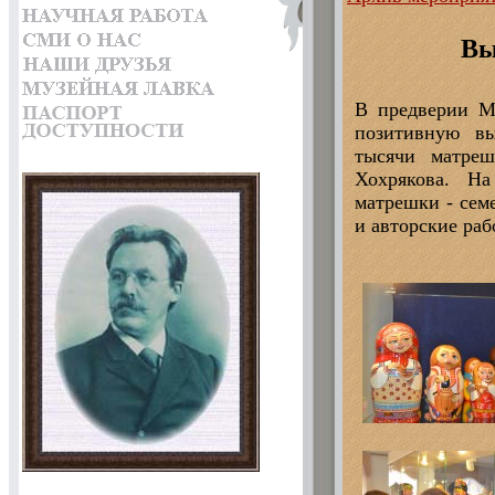
Вы
В предверии М
позитивную в
тысячи матреш
Хохрякова. Н
матрешки - семе
и авторские раб