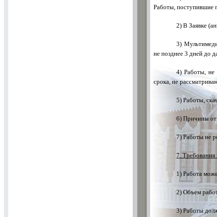
Работы, поступившие п
2) В Заявке (
3) Мультимеди
не позднее 3 дней до 
4) Работы, н
срока, не рассматрива
5) Работы, ск
6) Причины от
7) Работы не 
7. Требования
1) Работа мож
2) Объем рабо
3) Работы дол