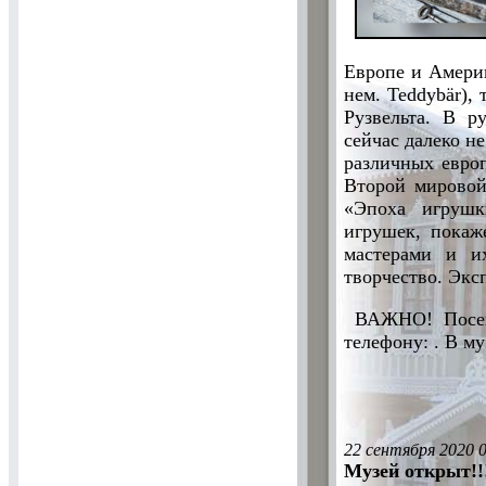
Европе и Америк
нем. Teddybär)
Рузвельта. В р
сейчас далеко н
различных евро
Второй мировой
«Эпоха игрушк
игрушек, покаж
мастерами и и
творчество. Эксп
ВАЖНО! Посещ
телефону: . В м
22 сентября 2020 
Музей открыт!!