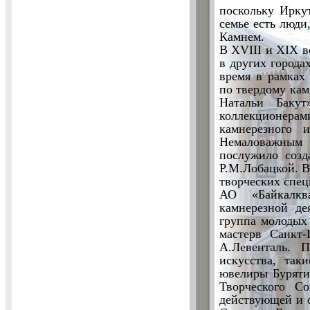
поскольку Ирку
семье есть люди
Камнем.
В ХVIII и ХIХ в
в других города
время в рамках
по твердому ка
Натальи Бакут
коллекционерами
камнерезного 
Немаловажным 
послужило созд
Р.М.Лобацкой. В
творческих спец
АО «Байкалкв
камнерезной де
группа молодых
мастерв Санкт-
А.Левенталь. 
искусства, так
ювелиры Бурятии
Творческого Со
действующей и 