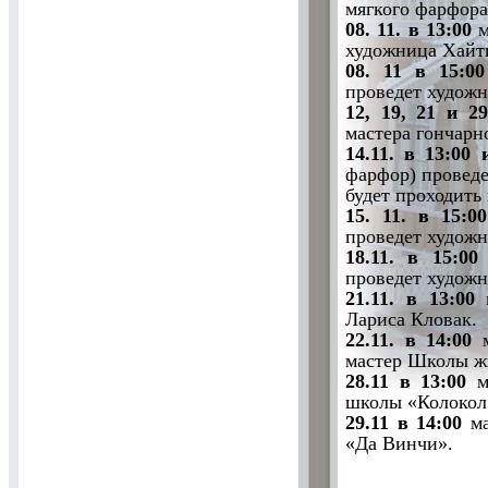
мягкого фарфора
08. 11. в 13:00
м
художница Хайти
08. 11 в 15:0
проведет художн
12, 19, 21 и 2
мастера гончарн
14.11. в 13:00 
фарфор) проведе
будет проходить 
15. 11. в 15:00
проведет художн
18.11. в 15:0
проведет художн
21.11. в 13:00
м
Лариса Кловак.
22.11. в 14:00
мастер Школы ж
28.11 в 13:00
м
школы «Колокол
29.11 в 14:00
м
«Да Винчи».