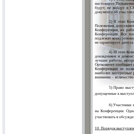
настоящего Положения
будут, не войдут в 
документа об участии 
2)
II
этап Конф
Положения, допускаютс
Конференции, их рабо
Конференции. Все по
подлежат конкурсному
не гарантирует допуск
4)
III
этап Конф
докладчиков и демонс
лучшие работы, автор
Оргкомитет сообщает 
Конференции не позв
наиболее интересные 
внимание – количеств
5) Право выст
допущенные к выступл
6) Участники 
на Конференции. Одна
участвовать в обсужде
10. Порядок выступле