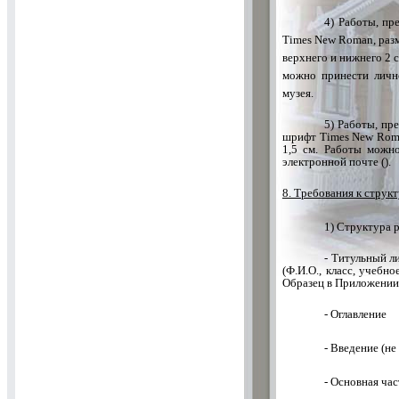
4) Работы, пр
Times New Roman, разм
верхнего и нижнего 2 с
можно принести лично
музея.
5) Работы, пр
шрифт Times New Roman
1,5 см. Работы можно
электронной почте (
).
8. Требования к струк
1) Структура 
- Титульный л
(Ф.И.О., класс, учебн
Образец в Приложении
- Оглавление
- Введение (не 
- Основная час