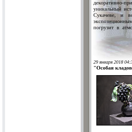
декоративно-п
уникальный ист
Сукачеве, и в
экспозиционным
погрузит в атм
29 января 2018 04:
"Особая кладо