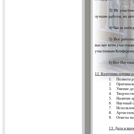
3) Из участн
лучшие работы, их ав
4) Число побе
5) Все работы
выслан всем участника
участникам Конференци
6) Все Научны
12. Критерии оценки р
1.
Полнота р
2.
Оригиналь
3.
Умение де
4.
Творчеств
5.
Наличие а
6.
Научный с
7.
Использов
8.
Артистизм
9.
Ответы на
13. Дата и вр