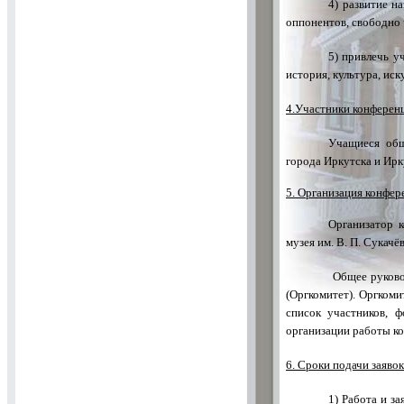
4) развитие н
оппонентов, свободно 
5) привлечь у
история, культура, иск
4.Участники конферен
Учащиеся общ
города Иркутска и Ирк
5. Организация конфер
Организатор 
музея им. В. П. Сукачё
Общее руково
(Оргкомитет). Оргком
список участников, 
организации работы к
6. Сроки подачи заявок
1) Работа и з