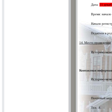
Дата:
11 декаб
Время: начало
Начало регистр
Педагоги и ро
14. Место проведения
Историко-мемо
.
Контактная информац
Историко-мемо
.
Почтовый инде
Тел.: 8.