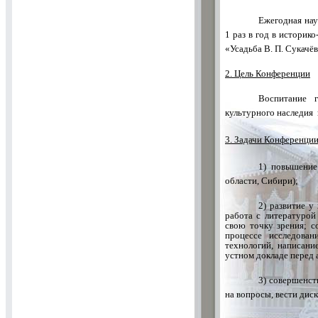
Ежегодная нау
1 раз в год в историк
«Усадьба В. П. Сукачё
2. Цель Конференции
Воспитание г
культурного наследия 
3. Задачи Конференци
1) повышение
области, Сибири);
2) развитие у
работа с литературой
свою точку зрения; с
процессе исследован
технологий, написани
устном докладе перед 
3) совершенст
на вопросы, вести дис