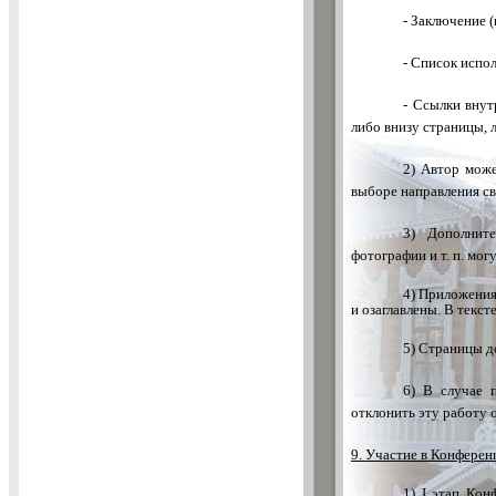
- Заключение (
- Список испо
- Ссылки внут
либо внизу страницы, л
2) Автор може
выборе направления св
3) Дополните
фотографии и т. п. мог
4) Приложения 
и озаглавлены. В текс
5) Страницы 
6) В случае 
отклонить эту работу 
9. Участие в Конферен
1)
I
этап Конф