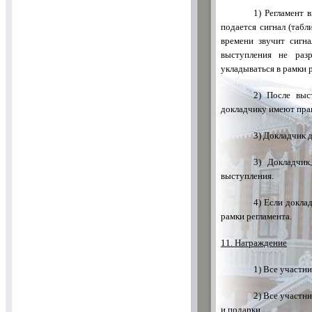
1) Регламент 
подается сигнал (таб
времени звучит сигн
выступления не раз
укладываться в рамки 
2) После выс
докладчику имеют пра
3) Докладчик д
3) Докладчик
выступления.
4) Если докла
рамки регламента.
11. Награждение
1) Все участн
2) Все участн
и подарки.