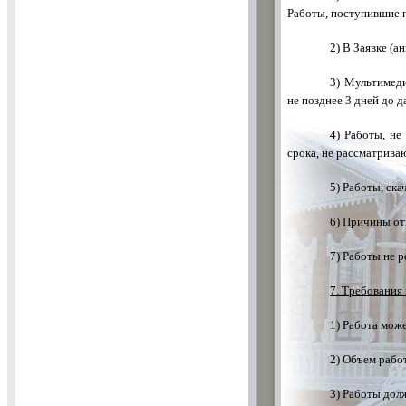
Работы, поступившие п
2) В Заявке (
3) Мультимеди
не позднее 3 дней до 
4) Работы, н
срока, не рассматрива
5) Работы, ск
6) Причины от
7) Работы не 
7. Требования
1) Работа мож
2) Объем рабо
3) Работы дол