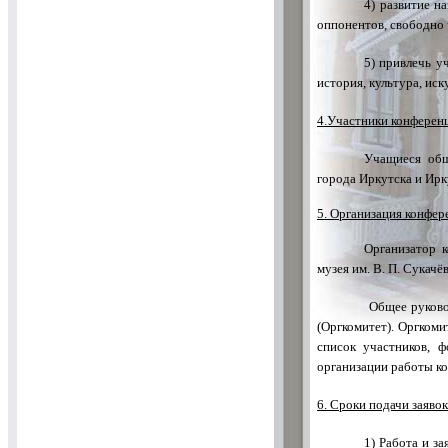
4) развитие н
оппонентов, свободно 
5) привлечь у
история, культура, иск
4.Участники конферен
Учащиеся общ
города Иркутска и Ирк
5. Организация конфер
Организатор 
музея им. В. П. Сукачё
Общее руково
(Оргкомитет). Оргком
список участников, 
организации работы к
6. Сроки подачи заявок
1) Работа и з