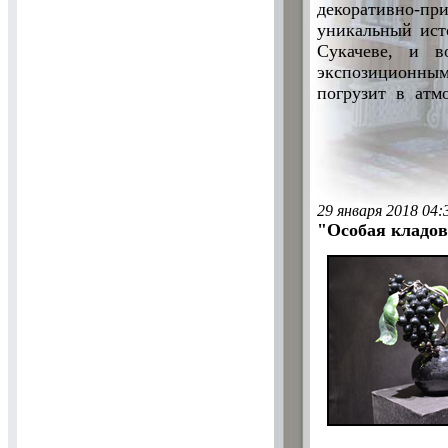
декоративно-п
уникальный ист
Сукачеве, и в
экспозиционным
погрузит в атм
29 января 2018 04:
"Особая кладо