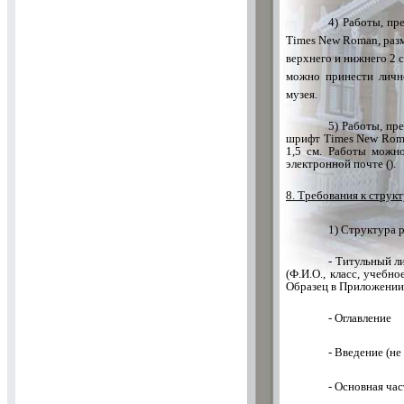
4) Работы, пр
Times New Roman, разм
верхнего и нижнего 2 с
можно принести лично
музея.
5) Работы, пр
шрифт Times New Roman
1,5 см. Работы можно
электронной почте (
).
8. Требования к струк
1) Структура 
- Титульный л
(Ф.И.О., класс, учебн
Образец в Приложении
- Оглавление
- Введение (не 
- Основная час