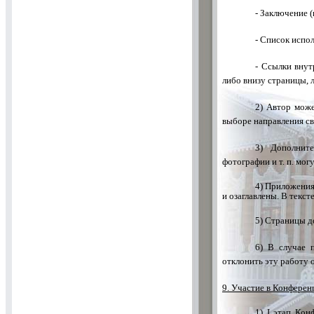
- Заключение (
- Список испо
- Ссылки внут
либо внизу страницы, л
2) Автор може
выборе направления св
3) Дополните
фотографии и т. п. мог
4) Приложения 
и озаглавлены. В текс
5) Страницы 
6) В случае 
отклонить эту работу 
9. Участие в Конферен
1)
I
этап Конф