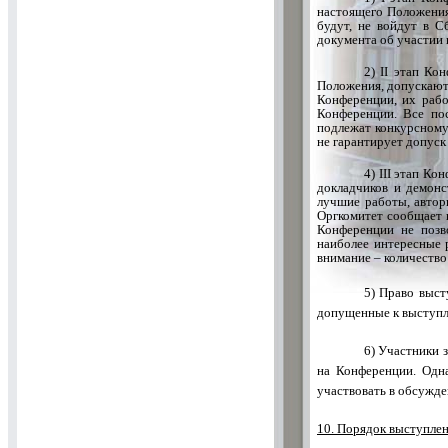
настоящего Положения
будут, не войдут в 
документа об участии 
2)
II
этап Конф
Положения, допускаютс
Конференции, их рабо
Конференции. Все по
подлежат конкурсному
не гарантирует допуск
4)
III
этап Конф
докладчиков и демонс
лучшие работы, автор
Оргкомитет сообщает 
Конференции не позв
наиболее интересные 
внимание – количеств
5) Право выст
допущенные к выступл
6) Участники 
на Конференции. Одна
участвовать в обсужде
10. Порядок выступле