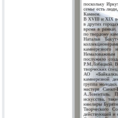
поскольку Ирку
семье есть люди
Камнем.
В ХVIII и ХIХ в
в других города
время в рамках
по твердому ка
Натальи Бакут
коллекционерами
камнерезного 
Немаловажным 
послужило созд
Р.М.Лобацкой. В
творческих спец
АО «Байкалкв
камнерезной де
группа молодых
мастерв Санкт-
А.Левенталь. 
искусства, так
ювелиры Бурятии
Творческого Со
действующей и 