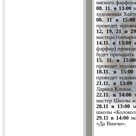
мягкого фарфора
08. 11. в 13:00
м
художница Хайти
08. 11 в 15:0
проведет художн
12, 19, 21 и 2
мастера гончарн
14.11. в 13:00 
фарфор) проведе
будет проходить 
15. 11. в 15:00
проведет художн
18.11. в 15:0
проведет художн
21.11. в 13:00
м
Лариса Кловак.
22.11. в 14:00
мастер Школы ж
28.11 в 13:00
м
школы «Колокол
29.11 в 14:00
м
«Да Винчи».