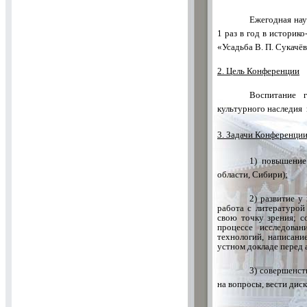
Ежегодная нау
1 раз в год в историк
«Усадьба В. П. Сукачё
2. Цель Конференции
Воспитание г
культурного наследия 
3. Задачи Конференци
1) повышение
области, Сибири);
2) развитие у
работа с литературой
свою точку зрения; с
процессе исследован
технологий, написани
устном докладе перед 
3) совершенст
на вопросы, вести дис