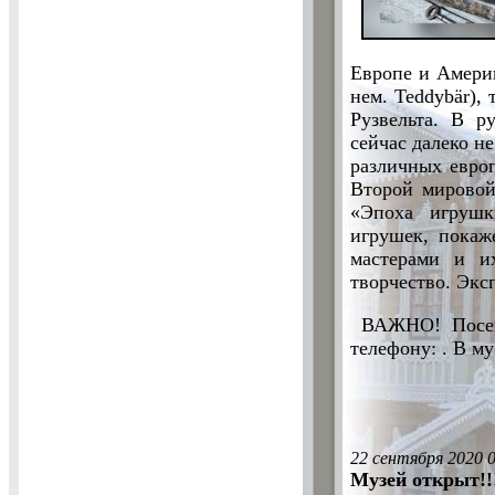
Европе и Америк
нем. Teddybär)
Рузвельта. В р
сейчас далеко н
различных евро
Второй мировой
«Эпоха игрушк
игрушек, покаж
мастерами и и
творчество. Эксп
ВАЖНО! Посещ
телефону: . В м
22 сентября 2020 
Музей открыт!!