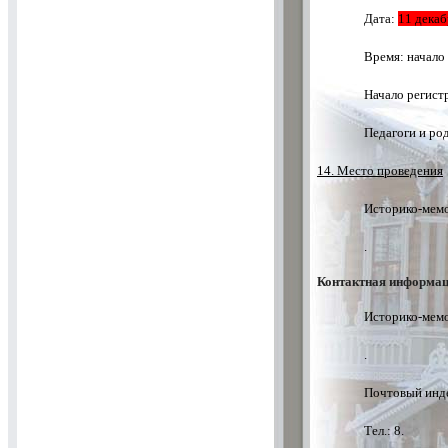
Дата:
11 декаб
Время: начало
Начало регистр
Педагоги и ро
14. Место проведения
Историко-мемо
.
Контактная информац
Историко-мемо
.
Почтовый инде
Тел.: 8.