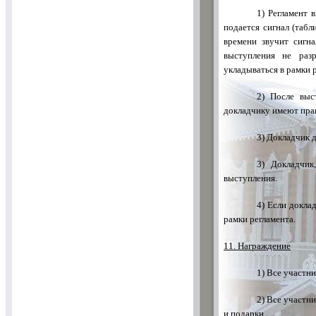
1) Регламент 
подается сигнал (таб
времени звучит сигн
выступления не раз
укладываться в рамки 
2) После выс
докладчику имеют пра
3) Докладчик д
3) Докладчик
выступления.
4) Если докла
рамки регламента.
11. Награждение
1) Все участн
2) Все участн
и подарки.