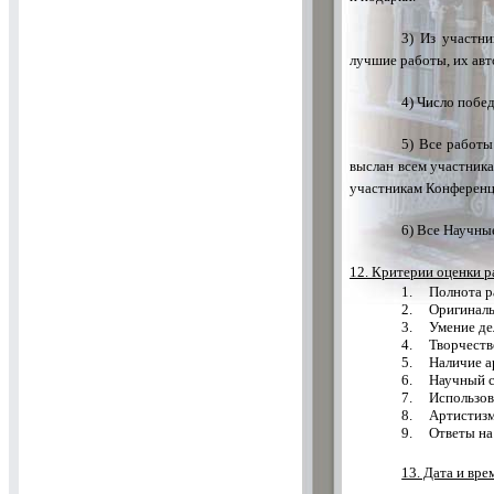
3) Из участн
лучшие работы, их ав
4) Число побе
5) Все работы
выслан всем участника
участникам Конференци
6) Все Научны
12. Критерии оценки р
1.
Полнота р
2.
Оригиналь
3.
Умение де
4.
Творчеств
5.
Наличие а
6.
Научный с
7.
Использов
8.
Артистизм
9.
Ответы на
13. Дата и вр